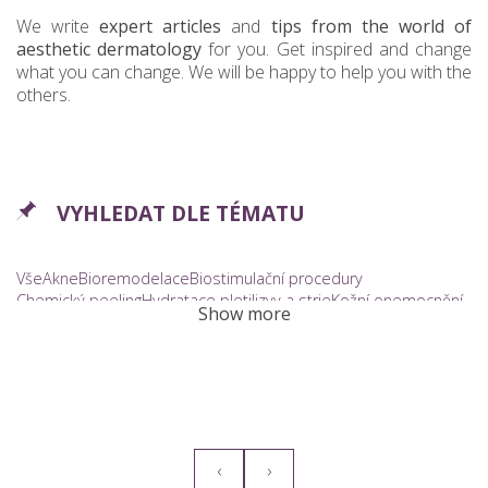
We write
expert articles
and
tips from the world of
aesthetic dermatology
for you. Get inspired and change
what you can change. We will be happy to help you with the
others.
VYHLEDAT DLE TÉMATU
Vše
Akne
Bioremodelace
Biostimulační procedury
Chemický peeling
Hydratace pleti
Jizvy a strie
Kožní onemocnění
Show more
Kožní výrůstky
Laserová epilace
Laserová ošetření
Mezoterapie
Mikrojehličkování
Modelace rtů
Nadměrné pocení
Naši lékaři
Omlazení pleti
Pigmentové skvrny a tetování
Plazmaterapie
Proctology
Rejuvenace
Rozšířené cévky
Ušní dírky
Vlasová ordinace
Výplně vrásek
Žilní onemocnění
Znaménka a pihy
‹
›