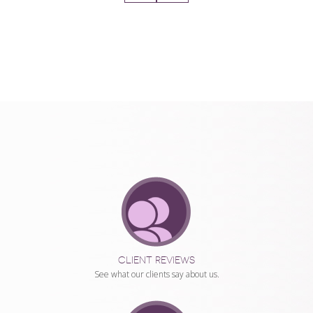
CLUB,
GIFT
VOUCHER
AND
ONLINE
CLIENT REVIEWS
COUNSELLING
See what our clients say about us.