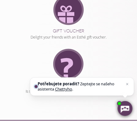
GIFT VOUCHER
Delight your friends with an Esthé gift voucher.
Potřebujete poradit?
Zeptejte se našeho
ONLINE COUNSELLING
asistenta
Chettyho
.
Is something worrying you? We will gladly advise you.