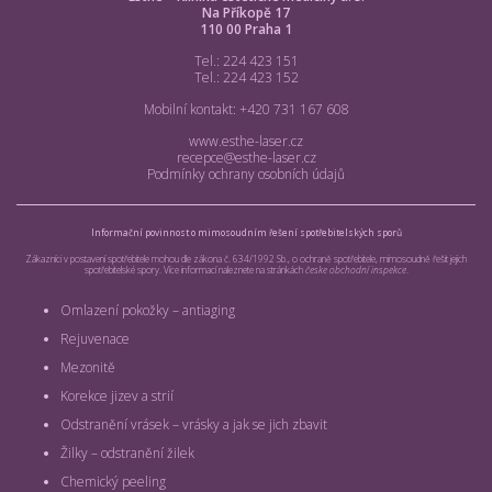
Na Příkopě 17
110 00 Praha 1
Tel.: 224 423 151
Tel.: 224 423 152
Mobilní kontakt: +420 731 167 608
www.esthe-laser.cz
recepce@esthe-laser.cz
Podmínky ochrany osobních údajů
Informační povinnost o mimosoudním řešení spotřebitelských sporů
Zákazníci v postavení spotřebitele mohou dle zákona č. 634/1992 Sb., o ochraně spotřebitele, mimosoudně řešit jejich
spotřebitelské spory. Více informací naleznete na stránkách
česke obchodní inspekce
.
Omlazení pokožky – antiaging
Rejuvenace
Mezonitě
Korekce jizev a strií
Odstranění vrásek – vrásky a jak se jich zbavit
Žilky – odstranění žilek
Chemický peeling