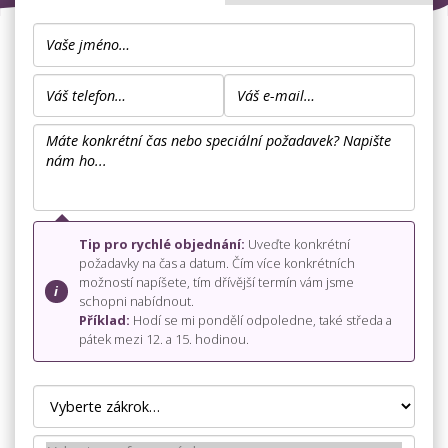
Tip pro rychlé objednání:
Uveďte konkrétní
požadavky na čas a datum. Čím více konkrétních
možností napíšete, tím dřívější termín vám jsme
schopni nabídnout.
Příklad:
Hodí se mi pondělí odpoledne, také středa a
pátek mezi 12. a 15. hodinou.