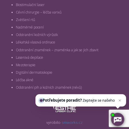
Biostimulační laser
Cévní chirurgie – léčba varixů
Zvětšení rtů
Nadměrné pocení
Odstranění kožních výrůstk
Lékařská vlasová ordinace
Odstranění znamének – znaménka a jak se jich zbavit
Laserová depilace
Mezoterapie
Digitální dermatoskopie
Léčba akné
Odstranění pih a kožních znamének (névů)
Potřebujete poradit?
Zeptejte se našeho
asistenta
Chett
vyrobilo
smworks.cz