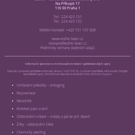
Na Příkopě 17
110 00 Praha 1
Tel.: 224 423 151
Tel.: 224 423 152
Mobilní kontakt: +420 731 167 608
www.esthe-laser.cz
recepce@esthe-laser.cz
Podmínky ochrany osobních údajů
Informační povinnost o mimosoudním řešení spotřebitelských sporů
Zákazníci v postavení spotřebitele mohou dle zákona č. 634/1992 Sb., o ochraně spotřebitele, mimosoudně řešit jejich
spotřebitelské spory. Více informací naleznete na stránkách
česke obchodní inspekce
.
Omlazení pokožky – antiaging
Rejuvenace
Mezonitě
Korekce jizev a strií
Odstranění vrásek – vrásky a jak se jich zbavit
Žilky – odstranění žilek
Chemický peeling