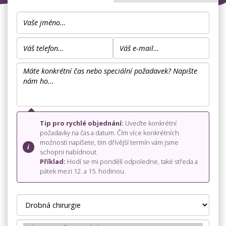
Tip pro rychlé objednání:
Uveďte konkrétní
požadavky na čas a datum. Čím více konkrétních
možností napíšete, tím dřívější termín vám jsme
schopni nabídnout.
Příklad:
Hodí se mi pondělí odpoledne, také středa a
pátek mezi 12. a 15. hodinou.