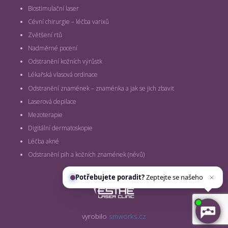
Biostimulační laser
Cévní chirurgie – léčba varixů
Zvětšení rtů
Nadměrné pocení
Odstranění kožních výrůstk
Lékařská vlasová ordinace
Odstranění znamének – znaménka a jak se jich zbavit
Laserová depilace
Mezoterapie
Digitální dermatoskopie
Léčba akné
Odstranění pih a kožních znamének (névů)
Potřebujete poradit?
Zeptejte se našeho a
vyrobilo
smworks.cz