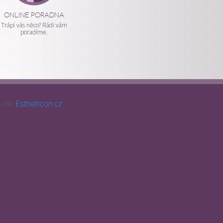
ONLINE PORADNA
Trápí vás něco? Rádi vám
poradíme.
odle
Estheticon.cz