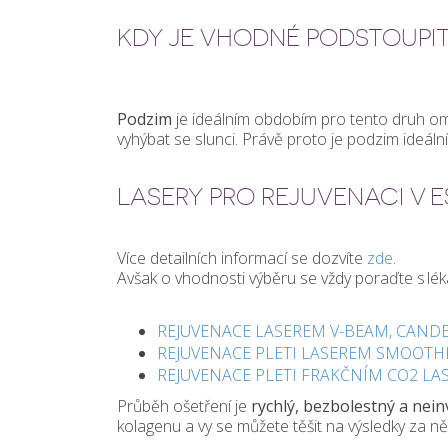
KDY JE VHODNÉ PODSTOUPI
Podzim
je ideálním obdobím pro tento druh oml
vyhýbat se slunci. Právě proto je podzim ideáln
LASERY PRO REJUVENACI V E
Více detailních informací se dozvíte
zde
.
Avšak o vhodnosti výběru se vždy poraďte s lé
REJUVENACE LASEREM V-BEAM, CANDE
REJUVENACE PLETI LASEREM SMOOTH
REJUVENACE PLETI FRAKČNÍM CO2 L
Průběh ošetření je
rychlý, bezbolestný a neinv
kolagenu a vy se můžete těšit na výsledky za ně