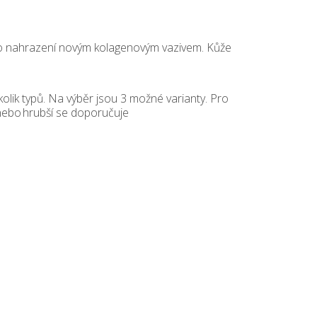
ho nahrazení novým kolagenovým vazivem. Kůže
kolik typů. Na výběr jsou 3 možné varianty. Pro
í nebo hrubší se doporučuje