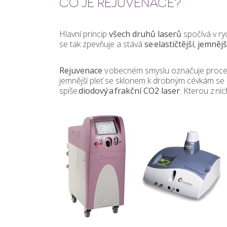
CO JE REJUVENACE?
Hlavní princip
všech druhů laserů
spočívá v ry
se tak zpevňuje a stává
se elastičtější
,
jemnějš
Rejuvenace
v obecném smyslu označuje proc
jemnější pleť se sklonem k drobným cévkám se 
spíše
diodový a frakční CO2 laser
. Kterou z nic