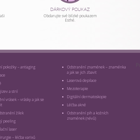
DÁRKOVÝ POUKAZ
aši
Obdarujte své blízké poukazem
Esthé.
P
 pokožky – antiaging
Odstranění znamének – znaménka
a jak se jich zbavit
ace
Laserová depilace
ě
Mezoterapie
izev a strií
Digitální dermatoskopie
ní vrásek – vrásky a jak se
it
Léčba akné
dstranění žilek
Odstranění pih a kožních
znamének (névů)
ý peeling
lační laser
irurgie – léčba varixů