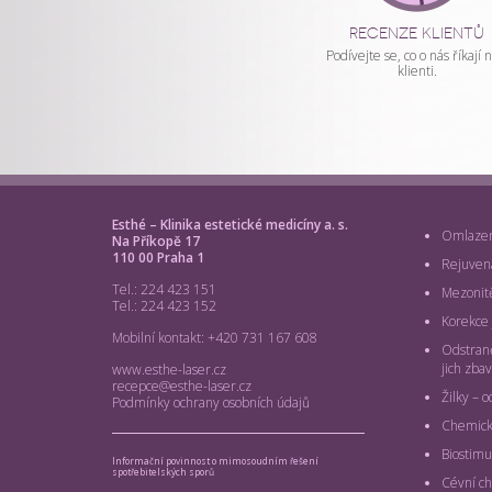
RECENZE KLIENTŮ
A
Podívejte se, co o nás říkají n
klienti.
ONLINE
PORADNA
Esthé – Klinika estetické medicíny a. s.
Omlazení
Na Příkopě 17
110 00 Praha 1
Rejuven
Tel.: 224 423 151
Mezonit
Tel.: 224 423 152
Korekce j
Mobilní kontakt: +420 731 167 608
Odstraně
jich zbav
www.esthe-laser.cz
recepce@esthe-laser.cz
Žilky – o
Podmínky ochrany osobních údajů
Chemick
Biostimu
Informační povinnost o mimosoudním řešení
spotřebitelských sporů
Cévní ch