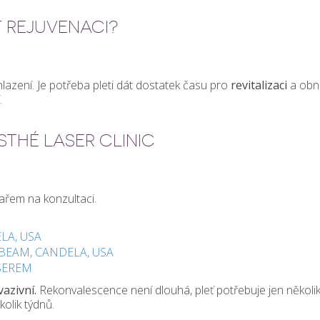
T REJUVENACI?
azení. Je potřeba pleti dát dostatek času pro
revitalizaci
a obno
í.
STHÉ LASER CLINIC
kařem na konzultaci.
LA, USA
BEAM, CANDELA, USA
ASEREM
azivní.
Rekonvalescence není dlouhá, pleť potřebuje jen několik 
kolik týdnů.