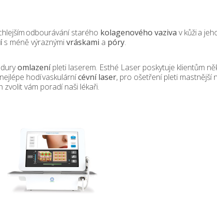
chlejším odbourávání starého
kolagenového
vaziva
v kůži a je
í
s méně výraznými
vráskami
a
póry
.
edury
omlazení
pleti laserem. Esthé Laser poskytuje klientům ně
nejlépe hodí vaskulární
cévní laser
, pro ošetření pleti mastnějš
h zvolit vám poradí naši lékaři.