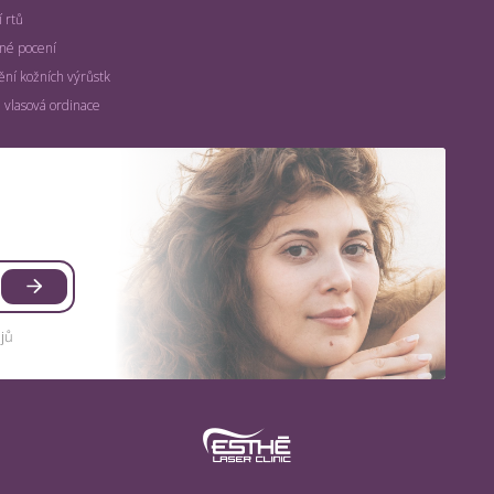
 rtů
é pocení
ní kožních výrůstk
 vlasová ordinace
jů