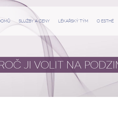
DOMŮ
SLUŽBY A CENY
LÉKAŘSKÝ TÝM
O ESTHÉ
ROČ JI VOLIT NA PODZI