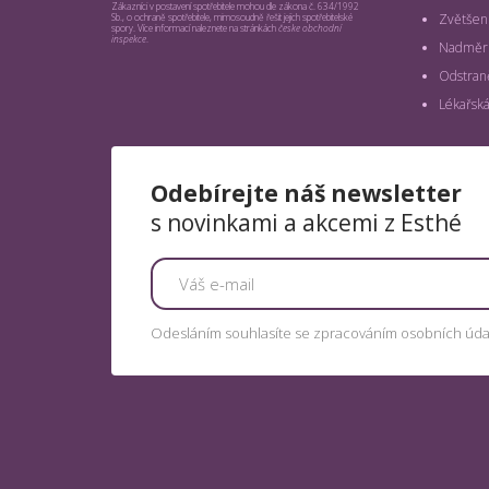
Zákazníci v postavení spotřebitele mohou dle zákona č. 634/1992
Zvětšení
Sb., o ochraně spotřebitele, mimosoudně řešit jejich spotřebitelské
spory. Více informací naleznete na stránkách
česke obchodní
inspekce
.
Nadměrn
Odstraně
Lékařská
Odebírejte náš newsletter
s novinkami a akcemi z Esthé
Odesláním souhlasíte se zpracováním osobních úda