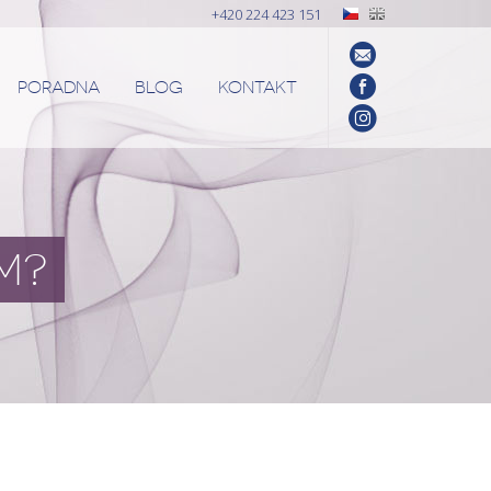
+420 224 423 151
PORADNA
BLOG
KONTAKT
M?