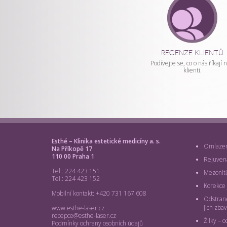
DÁRKOVÝ
POUKAZ
RECENZE KLIENTŮ
A
Podívejte se, co o nás říkají n
klienti.
ONLINE
PORADNA
Esthé – Klinika estetické medicíny a. s.
Omlazení
Na Příkopě 17
110 00 Praha 1
Rejuven
Tel.: 224 423 151
Mezonit
Tel.: 224 423 152
Korekce j
Mobilní kontakt: +420 731 167 608
Odstraně
jich zbav
www.esthe-laser.cz
recepce@esthe-laser.cz
Žilky – o
Podmínky ochrany osobních údajů