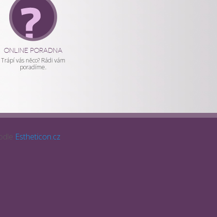
ONLINE PORADNA
Trápí vás něco? Rádi vám
poradíme.
odle
Estheticon.cz