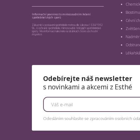
Chemick
Biostimu
Informační povinnost o mimosoudním řešení
spotřebitelských sporů
Cévní ch
Zákazníci v postavení spotřebitele mohou dle zákona č. 634/1992
Zvětšení
Sb., o ochraně spotřebitele, mimosoudně řešit jejich spotřebitelské
spory. Více informací naleznete na stránkách
česke obchodní
inspekce
.
Nadměrn
Odstraně
Lékařská
Odebírejte náš newsletter
s novinkami a akcemi z Esthé
Odesláním souhlasíte se zpracováním osobních úda