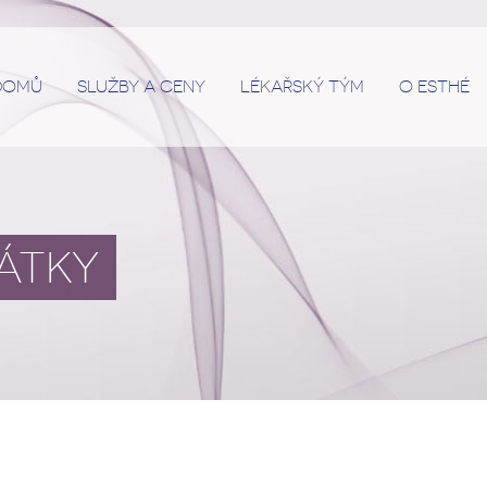
DOMŮ
SLUŽBY A CENY
LÉKAŘSKÝ TÝM
O ESTHÉ
ÁTKY