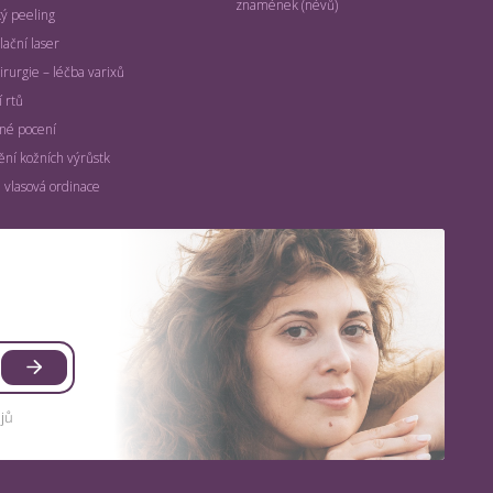
znamének (névů)
ý peeling
lační laser
irurgie – léčba varixů
 rtů
é pocení
ní kožních výrůstk
 vlasová ordinace
jů