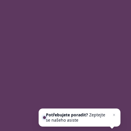
Potřebujete poradit?
Zeptejte
se našeho asistenta
Chettyho
.