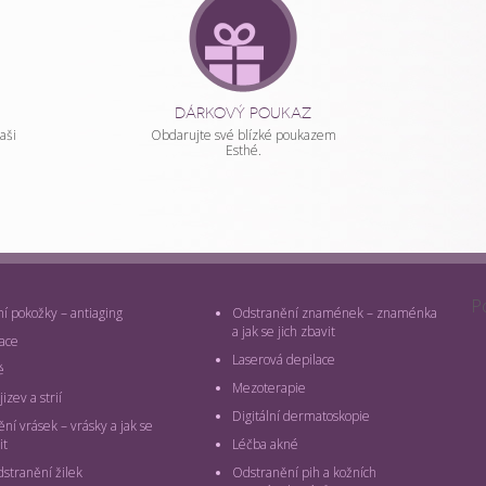
DÁRKOVÝ POUKAZ
aši
Obdarujte své blízké poukazem
Esthé.
P
 pokožky – antiaging
Odstranění znamének – znaménka
a jak se jich zbavit
ace
Laserová depilace
ě
Mezoterapie
izev a strií
Digitální dermatoskopie
ní vrásek – vrásky a jak se
it
Léčba akné
dstranění žilek
Odstranění pih a kožních