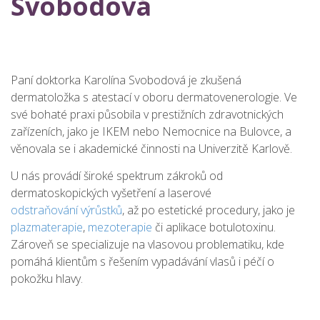
Svobodová
Paní doktorka Karolína Svobodová je zkušená
dermatoložka s atestací v oboru dermatovenerologie. Ve
své bohaté praxi působila v prestižních zdravotnických
zařízeních, jako je IKEM nebo Nemocnice na Bulovce, a
věnovala se i akademické činnosti na Univerzitě Karlově.
U nás provádí široké spektrum zákroků od
dermatoskopických vyšetření a laserové
odstraňování výrůstků
, až po estetické procedury, jako je
plazmaterapie
,
mezoterapie
či aplikace botulotoxinu.
Zároveň se specializuje na vlasovou problematiku, kde
pomáhá klientům s řešením vypadávání vlasů i péčí o
pokožku hlavy.