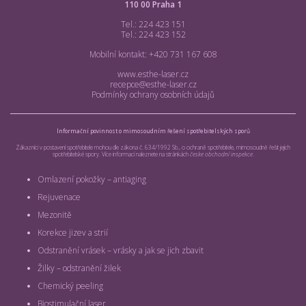
110 00 Praha 1
Tel.: 224 423 151
Tel.: 224 423 152
Mobilní kontakt: +420 731 167 608
www.esthe-laser.cz
recepce@esthe-laser.cz
Podmínky ochrany osobních údajů
Informační povinnost o mimosoudním řešení spotřebitelských sporů
Zákazníci v postavení spotřebitele mohou dle zákona č. 634/1992 Sb., o ochraně spotřebitele, mimosoudně řešit jejich
spotřebitelské spory. Více informací naleznete na stránkách
česke obchodní inspekce
.
Omlazení pokožky – antiaging
Rejuvenace
Mezonitě
Korekce jizev a strií
Odstranění vrásek – vrásky a jak se jich zbavit
Žilky – odstranění žilek
Chemický peeling
Biostimulační laser