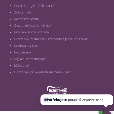
Cévní chirurgie – léčba varixů
Zvětšení rtů
Nadměrné pocení
Odstranění kožních výrůstk
Lékařská vlasová ordinace
Odstranění znamének – znaménka a jak se jich zbavit
Laserová depilace
Mezoterapie
Digitální dermatoskopie
Léčba akné
Odstranění pih a kožních znamének (névů)
Potřebujete poradit?
Zeptejte se našeho
asistent
vyrobilo
smworks.cz