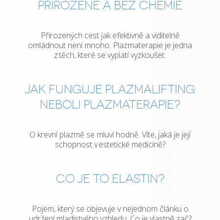
PŘIROZENĚ A BEZ CHEMIE
Přirozených cest jak efektivně a viditelně
omládnout není mnoho. Plazmaterapie je jedna
z těch, které se vyplatí vyzkoušet.
JAK FUNGUJE PLAZMALIFTING
NEBOLI PLAZMATERAPIE?
O krevní plazmě se mluví hodně. Víte, jaká je její
schopnost v estetické medicíně?
CO JE TO ELASTIN?
Pojem, který se objevuje v nejednom článku o
udržení mladistvého vzhledu. Co je vlastně zač?