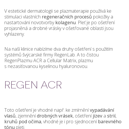
V estetické dermatologii se plazmaterapie používá ke
stimulaci vlastních
regeneračních
procesů
pokožky a
nastartování novotvorby
kolagenu
. Pleť je po ošetření
projasněná a drobné vrásky v ošetřované oblasti jsou
vyhlazeny.
Na naší klinice nabízíme dva druhy ošetření s použitím
systémů švýcarské firmy RegenLab. A to čistou
RegenPlazmu ACR a Cellular Matrix, plazmu
s nezasíťovanou kyselinou hyaluronovou.
REGEN ACR
Toto ošetření je vhodné např. ke zmírnění
vypadávání
vlasů
, zjemnění
drobných
vrásek
, ošetření
jizev
a
strií
,
kruhů pod očima
, vhodné je i pro sjednocení
barevného
tónu
pleti.