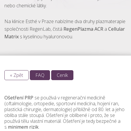
nebo chemické látky.
Na klinice Esthé v Praze nabízíme dva druhy plazmaterapie
společnosti RegenLab, čistá
RegenPlazma ACR
a
Cellular
Matrix
s kyselinou hyaluronovou.
« Zpět
FAQ
Ceník
Ošetření
PRP
se používá v regenerační medicíně
(oftalmologie, ortopedie, sportovní medicína, hojení ran,
plastická chirurgie, dermatologie) přibližně od 80. let a jeho
obliba stále stoupá. Ošetření je oblíbené i proto, že se
používá tělu vlastní materiál. Ošetření je tedy bezpečné a
s
minimem
rizik
.