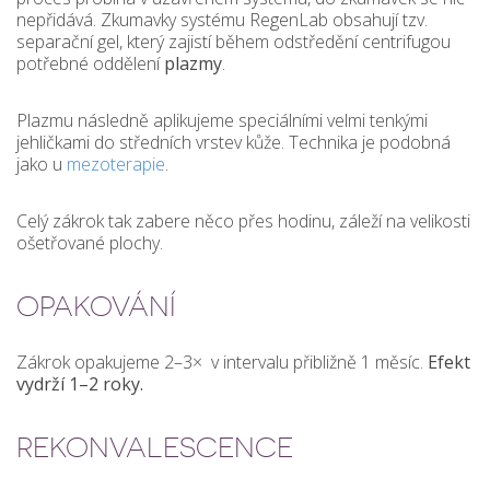
nepřidává. Zkumavky systému RegenLab obsahují tzv.
separační gel, který zajistí během odstředění centrifugou
potřebné oddělení
plazmy
.
Plazmu následně aplikujeme speciálními velmi tenkými
jehličkami do středních vrstev kůže. Technika je podobná
jako u
mezoterapie
.
Celý zákrok tak zabere něco přes hodinu, záleží na velikosti
ošetřované plochy.
OPAKOVÁNÍ
Zákrok opakujeme 2–3× v intervalu přibližně 1 měsíc.
Efekt
vydrží 1–2 roky.
REKONVALESCENCE