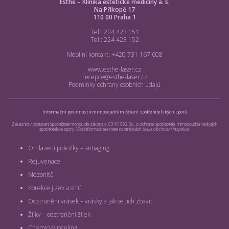
Esthé – Klinika estetické medicíny a. s.
Na Příkopě 17
110 00 Praha 1
Tel.: 224 423 151
Tel.: 224 423 152
Mobilní kontakt: +420 731 167 608
www.esthe-laser.cz
recepce@esthe-laser.cz
Podmínky ochrany osobních údajů
Informační povinnost o mimosoudním řešení spotřebitelských sporů
Zákazníci v postavení spotřebitele mohou dle zákona č. 634/1992 Sb., o ochraně spotřebitele, mimosoudně řešit jejich
spotřebitelské spory. Více informací naleznete na stránkách
česke obchodní inspekce
.
Omlazení pokožky – antiaging
Rejuvenace
Mezonitě
Korekce jizev a strií
Odstranění vrásek – vrásky a jak se jich zbavit
Žilky – odstranění žilek
Chemický peeling