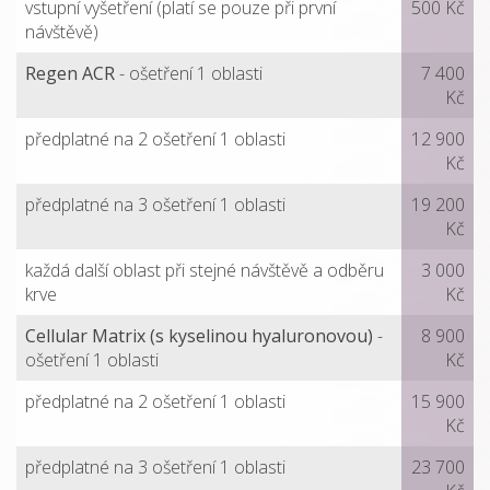
vstupní vyšetření (platí se pouze při první
500 Kč
návštěvě)
Regen ACR
- ošetření 1 oblasti
7 400
Kč
předplatné na 2 ošetření 1 oblasti
12 900
Kč
předplatné na 3 ošetření 1 oblasti
19 200
Kč
každá další oblast při stejné návštěvě a odběru
3 000
krve
Kč
Cellular Matrix (s kyselinou hyaluronovou)
-
8 900
ošetření 1 oblasti
Kč
předplatné na 2 ošetření 1 oblasti
15 900
Kč
předplatné na 3 ošetření 1 oblasti
23 700