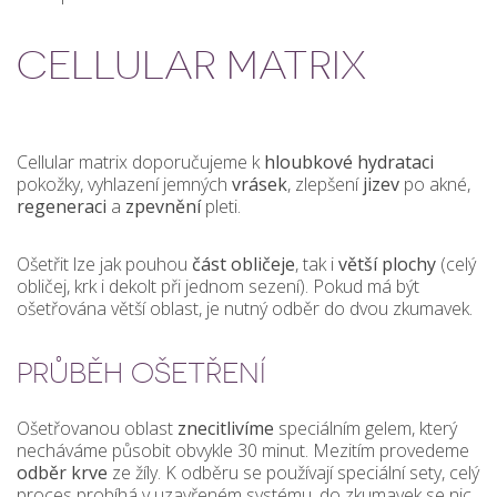
CELLULAR MATRIX
Cellular matrix doporučujeme k
hloubkové hydrataci
pokožky, vyhlazení jemných
vrásek
, zlepšení
jizev
po akné,
regeneraci
a
zpevnění
pleti.
Ošetřit lze jak pouhou
část
obličeje
, tak i
větší
plochy
(celý
obličej, krk i dekolt při jednom sezení). Pokud má být
ošetřována větší oblast, je nutný odběr do dvou zkumavek.
PRŮBĚH OŠETŘENÍ
Ošetřovanou oblast
znecitlivíme
speciálním gelem, který
necháváme působit obvykle 30 minut. Mezitím provedeme
odběr
krve
ze žíly. K odběru se používají speciální sety, celý
proces probíhá v uzavřeném systému, do zkumavek se nic