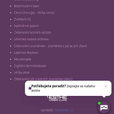
Biostimulační laser
Cévní chirurgie – léčba varixů
Zvětšení rtů
Nadměrné pocení
Odstranění kožních výrůstk
Lékařská vlasová ordinace
Odstranění znamének – znaménka a jak se jich zbavit
Laserová depilace
Mezoterapie
Digitální dermatoskopie
Léčba akné
Odstranění pih a kožních znamének (névů)
Potřebujete poradit?
Zeptejte se našeho
asistenta
Chettyho
.
vyrobilo
smworks.cz