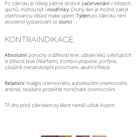
Po zákroku je někdy patrné drobné
začervenání
v místech
vpichů, mohou být i
modřinky
. Druhý den je možné zakrýt
ošetřovanou oblast make-upem.
Týden
po zákroku není
dovoleno vystavování se
slunci
.
KONTRAINDIKACE
Absolutní
: poruchy srážlivosti krve, užívání léků ovlivňujících
srážlivost krve (Warfarin), trombocytopenie, porfyrie,
závažné metabolickými poruchami, akutní infekce.
Relativní
: maligní onemocnění, autoimunitní onemocnění,
anémie, nedávno proběhlé horečnaté onemocnění.
Tři dny před zákrokem by klient neměl užívat Aspirin.