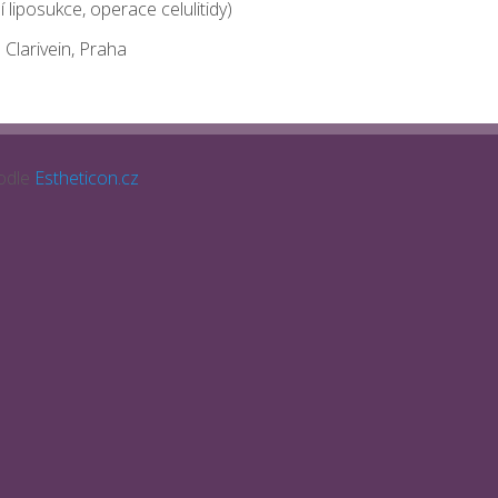
liposukce, operace celulitidy)
 Clarivein, Praha
odle
Estheticon.cz