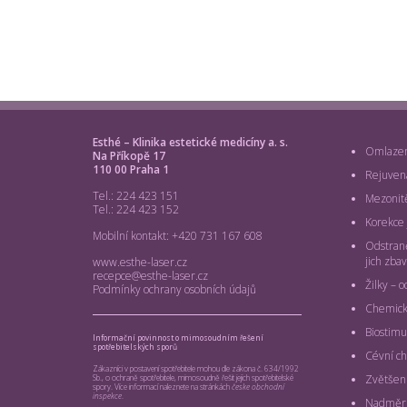
Esthé – Klinika estetické medicíny a. s.
Omlazení
Na Příkopě 17
110 00 Praha 1
Rejuven
Tel.: 224 423 151
Mezonit
Tel.: 224 423 152
Korekce j
Mobilní kontakt: +420 731 167 608
Odstraně
jich zbav
www.esthe-laser.cz
recepce@esthe-laser.cz
Žilky – o
Podmínky ochrany osobních údajů
Chemick
Biostimu
Informační povinnost o mimosoudním řešení
spotřebitelských sporů
Cévní ch
Zákazníci v postavení spotřebitele mohou dle zákona č. 634/1992
Zvětšení
Sb., o ochraně spotřebitele, mimosoudně řešit jejich spotřebitelské
spory. Více informací naleznete na stránkách
česke obchodní
inspekce
.
Nadměrn