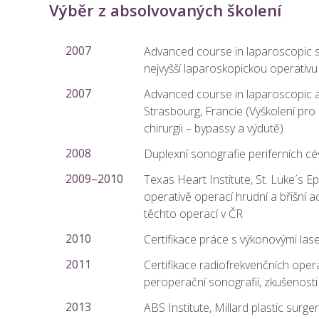
Výběr z absolvovaných školení
2007
Advanced course in laparoscopic s
nejvyšší laparoskopickou operativu 
2007
Advanced course in laparoscopic a
Strasbourg, Francie (Vyškolení pro
chirurgii – bypassy a výdutě)
2008
Duplexní sonografie periferních c
2009–2010
Texas Heart Institute, St. Luke´s E
operativě operací hrudní a břišní a
těchto operací v ČR
2010
Certifikace práce s výkonovými la
2011
Certifikace radiofrekvenčních ope
peroperační sonografií, zkušenosti 
2013
ABS Institute, Millard plastic surg