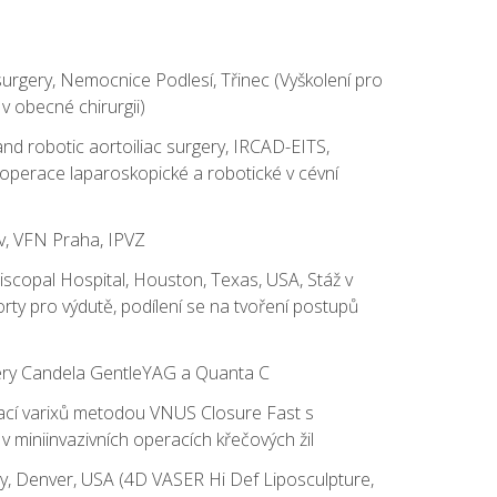
urgery, Nemocnice Podlesí, Třinec (Vyškolení pro
v obecné chirurgii)
nd robotic aortoiliac surgery, IRCAD-EITS,
 operace laparoskopické a robotické v cévní
év, VFN Praha, IPVZ
piscopal Hospital, Houston, Texas, USA, Stáž v
orty pro výdutě, podílení se na tvoření postupů
sery Candela GentleYAG a Quanta C
rací varixů metodou VNUS Closure Fast s
v miniinvazivních operacích křečových žil
ery, Denver, USA (4D VASER Hi Def Liposculpture,