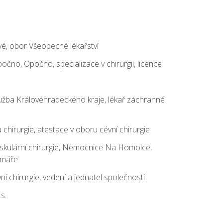
vé, obor Všeobecné lékařství
čno, Opočno, specializace v chirurgii, licence
užba Královéhradeckého kraje, lékař záchranné
chirurgie, atestace v oboru cévní chirurgie
askulární chirurgie, Nemocnice Na Homolce,
rimáře
vní chirurgie, vedení a jednatel společnosti
.s.