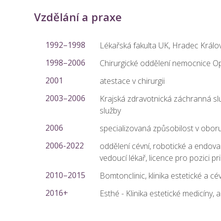
Vzdělání a praxe
1992–1998
Lékařská fakulta UK, Hradec Králo
1998–2006
Chirurgické oddělení nemocnice Opo
2001
atestace v chirurgii
2003–2006
Krajská zdravotnická záchranná sl
služby
2006
specializovaná způsobilost v oboru 
2006-2022
oddělení cévní, robotické a endov
vedoucí lékař, licence pro pozici p
2010–2015
Bomtonclinic, klinika estetické a cé
2016+
Esthé - Klinika estetické medicíny, a