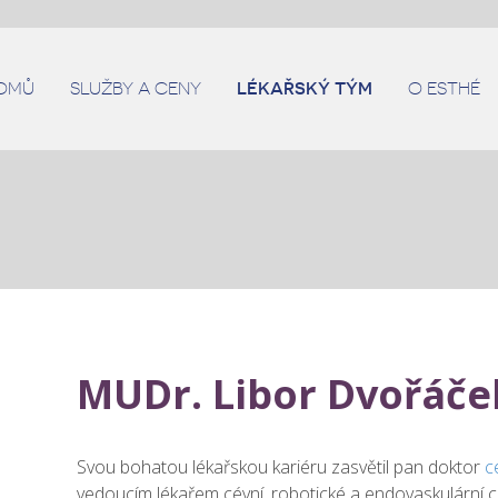
OMŮ
SLUŽBY A CENY
LÉKAŘSKÝ TÝM
O ESTHÉ
MUDr. Libor Dvořáče
Svou bohatou lékařskou kariéru zasvětil pan doktor
c
vedoucím lékařem cévní, robotické a endovaskulární 