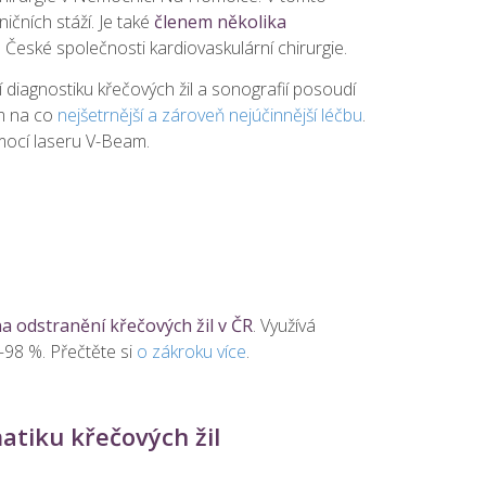
ičních stáží. Je také
členem několika
ř. České společnosti kardiovaskulární chirurgie.
 diagnostiku křečových žil a sonografií posoudí
ím na co
nejšetrnější a zároveň nejúčinnější léčbu
.
omocí laseru V-Beam.
a odstranění křečových žil v ČR
. Využívá
98 %. Přečtěte si
o zákroku více
.
tiku křečových žil