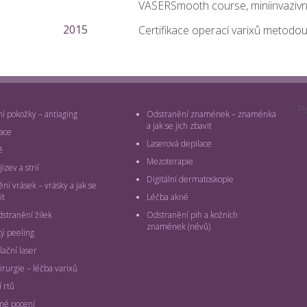
VASERSmooth course, miniinvazivní 
2015
Certifikace operací varixů metodou
P
 pokožky – antiaging
Odstranění znamének – znaménka
a jak se jich zbavit
ace
Laserová depilace
ě
Mezoterapie
izev a strií
Digitální dermatoskopie
ní vrásek – vrásky a jak se
it
Léčba akné
dstranění žilek
Odstranění pih a kožních
znamének (névů)
ý peeling
lační laser
irurgie – léčba varixů
 rtů
é pocení