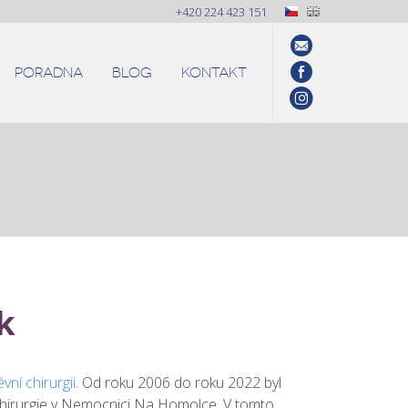
+420 224 423 151
PORADNA
BLOG
KONTAKT
k
évní chirurgii
. Od roku 2006 do roku 2022 byl
chirurgie v Nemocnici Na Homolce. V tomto