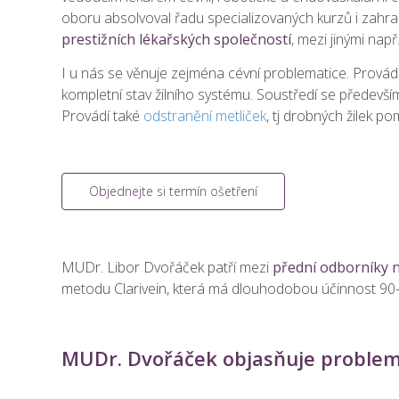
oboru absolvoval řadu specializovaných kurzů i zahran
prestižních lékařských společností
, mezi jinými nap
I u nás se věnuje zejména cévní problematice. Provádí
kompletní stav žilního systému. Soustředí se předevš
Provádí také
odstranění metliček
, tj drobných žilek p
Objednejte si termín ošetření
MUDr. Libor Dvořáček patří mezi
přední odborníky n
metodu Clarivein, která má dlouhodobou účinnost 90–
MUDr. Dvořáček objasňuje problema