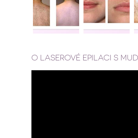
O LASEROVÉ EPILACI S MU