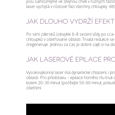
jsou samozřejmě ve stejnou chvíli v různých fázích
laser vychytá v růstové fázi všechny chloupky. Vě
JAK DLOUHO VYDRŽÍ EFEKT
Po sérii zákroků (obvykle 6–8 sezení vždy po cc
chloupků v ošetřované oblasti. Trvalá redukce se 
zregeneruje. Jednou za čas je dobré zajít si na do
JAK LASEROVÉ EPILACE PR
Vysokovýkonný laser má dynamické chlazení, i prot
oblasti. Pro představu – epilace horního rtu trvá 
kolem 20–30 minut (počítejte 50–60 minut, pokud 
ošetření: