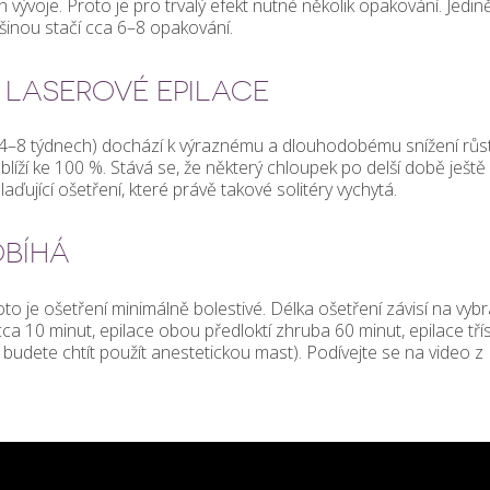
 vývoje. Proto je pro trvalý efekt nutné několik opakování. Jedin
tšinou stačí cca 6–8 opakování.
 LASEROVÉ EPILACE
a 4–8 týdnech) dochází k výraznému a dlouhodobému snížení růs
blíží ke 100 %. Stává se, že některý chloupek po delší době ještě
laďující ošetření, které právě takové solitéry vychytá.
OBÍHÁ
o je ošetření minimálně bolestivé. Délka ošetření závisí na vyb
cca 10 minut, epilace obou předloktí zhruba 60 minut, epilace tří
budete chtít použít anestetickou mast). Podívejte se na video z