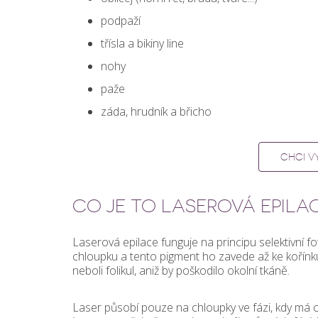
podpaží
třísla a bikiny line
nohy
paže
záda, hrudník a břicho
CHCI V
CO JE TO LASEROVÁ EPILA
Laserová epilace funguje na principu selektivní
chloupku a tento pigment ho zavede až ke kořínku.
neboli folikul, aniž by poškodilo okolní tkáně.
Laser působí pouze na chloupky ve fázi, kdy má ch