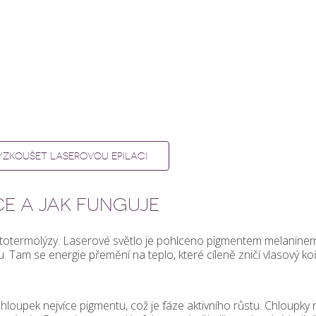
YZKOUŠET LASEROVOU EPILACI
CE A JAK FUNGUJE
 fototermolýzy. Laserové světlo je pohlceno pigmentem melanine
 Tam se energie přemění na teplo, které cíleně zničí vlasový ko
loupek nejvíce pigmentu, což je fáze aktivního růstu. Chloupky 