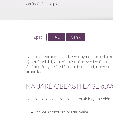
zarůstání chloupků.
« Zpět
FAQ
Ceník
Laserová epilace se stala synonymem pro hladko
výrazně oslabit, a navíc působí preventivně proti j
Zatímco ženy nejčastěji epilují horní ret, nohy 
hrudníku.
NA JAKÉ OBLASTI LASEROV
Laserovou epilaci lze provést prakticky na celém 
obličej (horní ret, brada, tváře...)