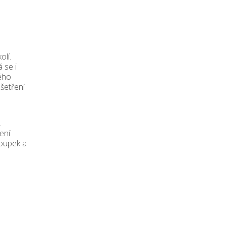
olí.
 se i
ého
šetření
,
ení
loupek a