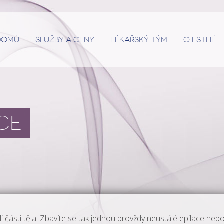
DOMŮ
SLUŽBY A CENY
LÉKAŘSKÝ TÝM
O ESTHÉ
CE
 části těla. Zbavíte se tak jednou provždy neustálé epilace nebo 