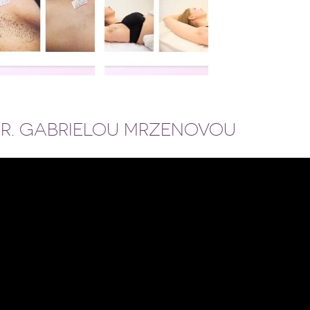
DR. GABRIELOU MRZENOVOU