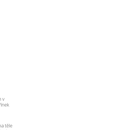
m v
řínek
na těle