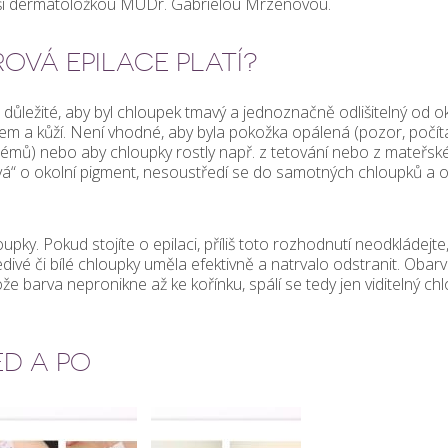
ší dermatoložkou MUDr. Gabrielou Mrzenovou.
OVÁ EPILACE PLATÍ?
důležité, aby byl chloupek tmavý a jednoznačně odlišitelný od ok
kem a kůží. Není vhodné, aby byla pokožka opálená (pozor, počítá
mů) nebo aby chloupky rostly např. z tetování nebo z mateřsk
“ o okolní pigment, nesoustředí se do samotných chloupků a o
upky. Pokud stojíte o epilaci, příliš toto rozhodnutí neodkládejte
divé či bílé chloupky uměla efektivně a natrvalo odstranit. Obarv
 barva nepronikne až ke kořínku, spálí se tedy jen viditelný ch
ED A PO