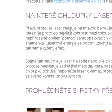
Přečtěte si také
rozhovor o laserové epilaci
s na
NA KTERÉ CHLOUPKY LASER
Právě proto, že laser reaguje na tmavou barvu, je 
Ideální je proto co největší kontrast mezi chloup
nepřirozené opálení pomocí samoopalovacích kré
znaménka. Laserová energie se potom „zachytává
tak nemá kýžený efekt.
Stejně tak neúčinkuje laser na šedé nebo bílé chlo
protože neexistuje žádná jiná metoda, která by še
chloupků bohužel nepomůže laser oklamat, protože
ze svého kořínku znovu vyroste.
PROHLÉDNĚTE SI FOTKY PŘ