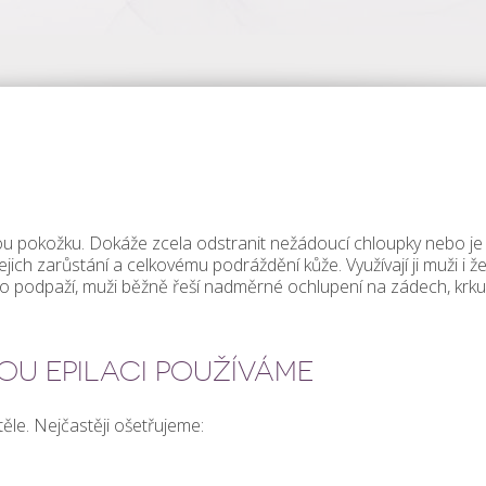
u pokožku. Dokáže zcela odstranit nežádoucí chloupky nebo je
ejich zarůstání a celkovému podráždění kůže. Využívají ji muži i že
nebo podpaží, muži běžně řeší nadměrné ochlupení na zádech, krku
OU EPILACI POUŽÍVÁME
těle. Nejčastěji ošetřujeme: