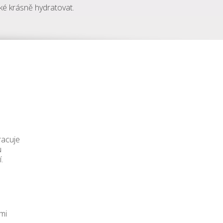
aké krásně hydratovat.
racuje
u
í.
mi