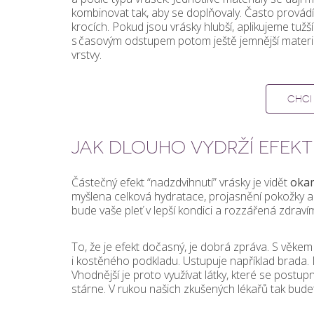
kombinovat tak, aby se doplňovaly. Často provád
krocích. Pokud jsou vrásky hlubší, aplikujeme tužší
s časovým odstupem potom ještě jemnější materi
vrstvy.
CHCI
JAK DLOUHO VYDRŽÍ EFEKT
Částečný efekt “nadzdvihnutí” vrásky je vidět
oka
myšlena celková hydratace, projasnění pokožky a 
bude vaše pleť v lepší kondici a rozzářená zdraví
To, že je efekt dočasný, je dobrá zpráva. S věkem 
i kostěného podkladu. Ustupuje například brada. Ma
Vhodnější je proto využívat látky, které se postupn
stárne. V rukou našich zkušených lékařů tak bu