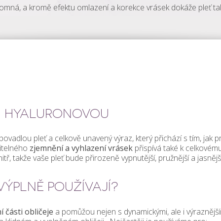
řítomná, a kromě efektu omlazení a korekce vrásek dokáže pleť t
OU HYALURONOVOU
vadlou pleť a celkově unavený výraz, který přichází s tím, jak p
ditelného
zjemnění a vyhlazení vrásek
přispívá také k celkovém
tř, takže vaše pleť bude přirozeně vypnutější, pružnější a jasnějš
VÝPLNĚ POUŽÍVAJÍ?
 části obličeje
a pomůžou nejen s dynamickými, ale i výraznější