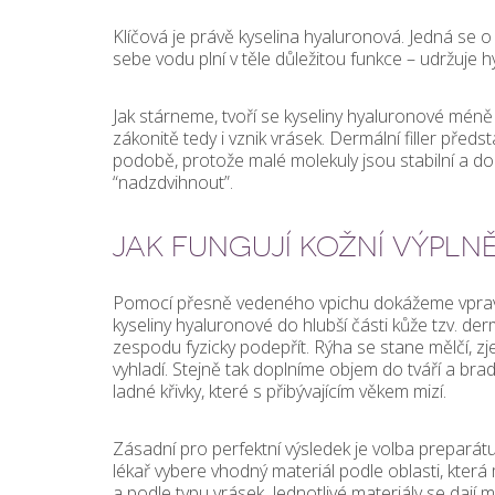
Klíčová je právě kyselina hyaluronová. Jedná se o 
sebe vodu plní v těle důležitou funkce – udržuje h
Jak stárneme, tvoří se kyseliny hyaluronové méně a
zákonitě tedy i vznik vrásek. Dermální filler předs
podobě, protože malé molekuly jsou stabilní a d
“nadzdvihnout”.
JAK FUNGUJÍ KOŽNÍ VÝPLN
Pomocí přesně vedeného vpichu dokážeme vprav
kyseliny hyaluronové do hlubší části kůže tzv. der
zespodu fyzicky podepřít. Rýha se stane mělčí, z
vyhladí. Stejně tak doplníme objem do tváří a bra
ladné křivky, které s přibývajícím věkem mizí.
Zásadní pro perfektní výsledek je volba preparát
lékař vybere vhodný materiál podle oblasti, která
a podle typu vrásek. Jednotlivé materiály se dají