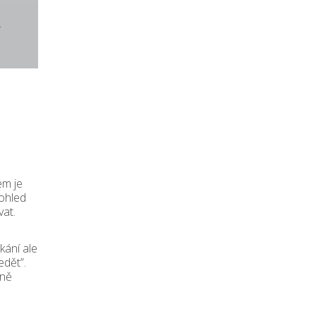
em je
pohled
vat.
kání ale
edět”.
eně