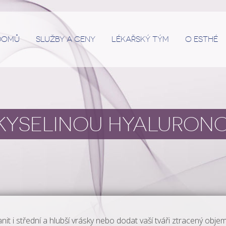
DOMŮ
SLUŽBY A CENY
LÉKAŘSKÝ TÝM
O ESTHÉ
 KYSELINOU HYALURO
 i střední a hlubší vrásky nebo dodat vaší tváři ztracený objem