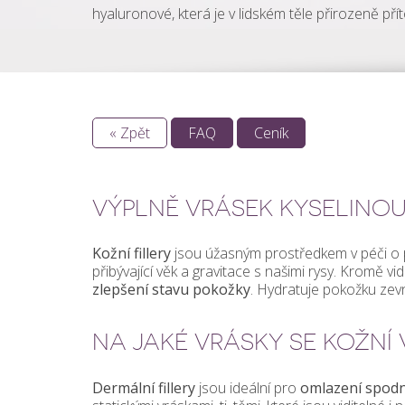
hyaluronové, která je v lidském těle přirozeně p
« Zpět
FAQ
Ceník
VÝPLNĚ VRÁSEK KYSELIN
Kožní fillery
jsou úžasným prostředkem v péči o po
přibývající věk a gravitace s našimi rysy. Kromě vi
zlepšení stavu pokožky
. Hydratuje pokožku zevni
NA JAKÉ VRÁSKY SE KOŽNÍ 
Dermální fillery
jsou ideální pro
omlazení spodní