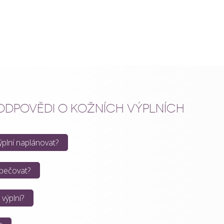
 ODPOVĚDI O KOŽNÍCH VÝPLNÍCH
výplní naplánovat?
 pečovat?
 výplní?