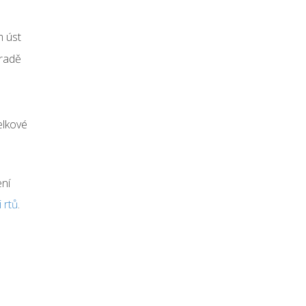
m úst
bradě
celkové
ení
 rtů
.