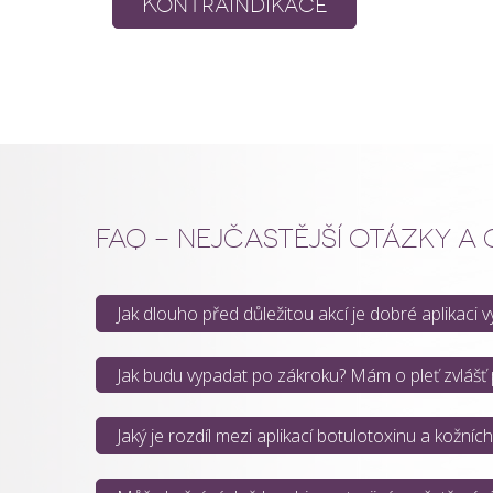
Kontraindikace
FAQ – NEJČASTĚJŠÍ OTÁZKY A
Jak dlouho před důležitou akcí je dobré aplikaci 
Jak budu vypadat po zákroku? Mám o pleť zvlášť
Jaký je rozdíl mezi aplikací botulotoxinu a kožních