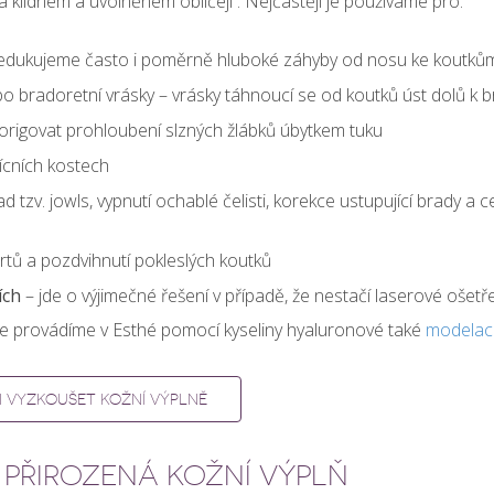
i na klidném a uvolněném obličeji . Nejčastěji je používáme pro:
 – redukujeme často i poměrně hluboké záhyby od nosu ke koutků
ebo bradoretní vrásky – vrásky táhnoucí se od koutků úst dolů k 
origovat prohloubení slzných žlábků úbytkem tuku
ícních kostech
ad tzv. jowls, vypnutí ochablé čelisti, korekce ustupující brady a 
rtů a pozdvihnutí pokleslých koutků
ích
– jde o výjimečné řešení v případě, že nestačí laserové ošetř
e provádíme v Esthé pomocí kyseliny hyaluronové také
modelaci
 VYZKOUŠET KOŽNÍ VÝPLNĚ
 PŘIROZENÁ KOŽNÍ VÝPLŇ