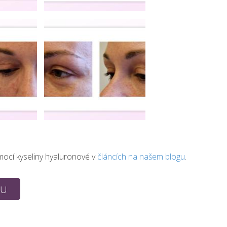
omocí kyseliny hyaluronové v
článcích na našem blogu
.
ku