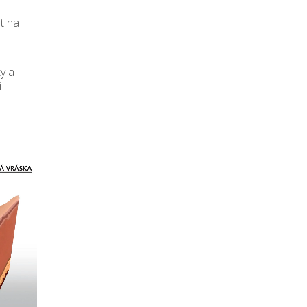
at na
ty a
í