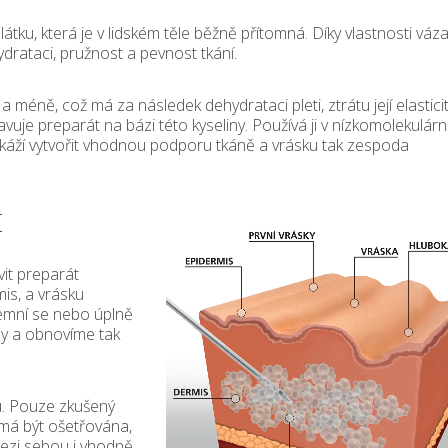
látku, která je v lidském těle běžně přítomná. Díky vlastnosti váz
ydrataci, pružnost a pevnost tkání.
 méně, což má za následek dehydrataci pleti, ztrátu její elastici
tavuje preparát na bázi této kyseliny. Používá ji v nízkomolekulárn
okáží vytvořit vhodnou podporu tkáně a vrásku tak zespoda
Ě
it preparát
mis, a vrásku
jemní se nebo úplně
dy a obnovíme tak
u. Pouze zkušený
 má být ošetřována,
 mezi sebou i vhodně