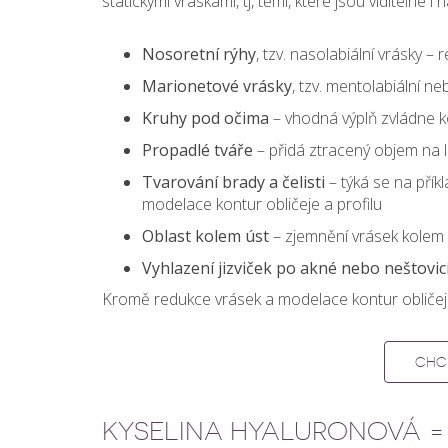
statickými vráskami, tj, těmi, které jsou viditelné 
Nosoretní rýhy
, tzv. nasolabiální vrásky
Marionetové vrásky
, tzv. mentolabiální n
Kruhy pod očima
– vhodná výplň zvládne k
Propadlé tváře
– přidá ztracený objem na l
Tvarování brady a čelisti
– týká se na příkl
modelace kontur obličeje a profilu
Oblast kolem úst
– zjemnění vrásek kolem 
Vyhlazení jizviček po akné nebo neštovic
Kromě redukce vrásek a modelace kontur obličej
CHCI
KYSELINA HYALURONOVÁ =