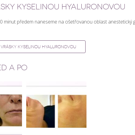
RÁSKY KYSELINOU HYALURONOVOU
 30 minut předem naneseme na ošetřovanou oblast anestetický g
T VRÁSKY KYSELINOU HYALURONOVOU
ED A PO